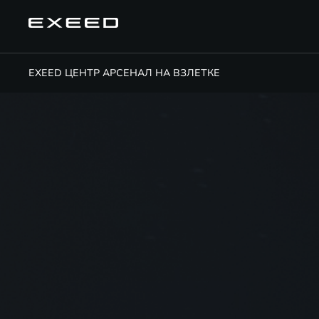
EXEED ЦЕНТР АРСЕНАЛ НА ВЗЛЕТКЕ