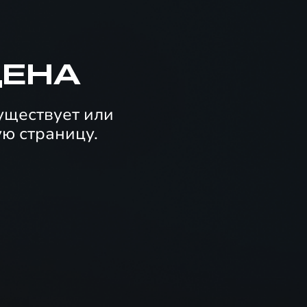
ДЕНА
уществует или
ю страницу.