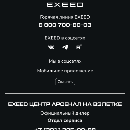
Автоконсьерж
Калькулятор ТО
Горячая линия EXEED
8 800 700-80-03
EXEED в соцсетях
Мы в соцсетях
Мобильное приложение
Никитин Александр Сергеевич
Старший специалист ОЗЧ и Аксессуаров
EXEED ЦЕНТР АРСЕНАЛ НА ВЗЛЕТКЕ
E-mail: nikitin.a@arsenal-exeed.ru
Официальный дилер
Телефон: 8 (950) 431-74-64
Отдел сервиса