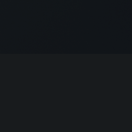
АКЦИИ
я
на дорогах
льный сервис
на сервис